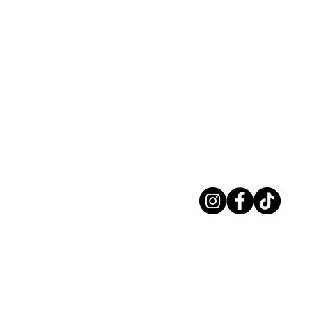
ר
play.healthy.il@gm
ציון, ישראל.