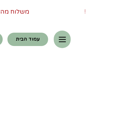
                                             מאושר במאגר התכניות של משרד החינוך!                                        
עמוד הבית
מ