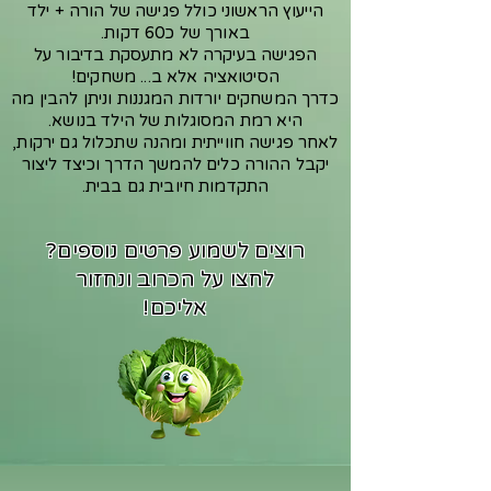
הייעוץ הראשוני כולל פגישה של הורה + ילד
באורך של כ60 דקות.
הפגישה בעיקרה לא מתעסקת בדיבור על
הסיטואציה אלא ב... משחקים!
כדרך המשחקים יורדות המגננות וניתן להבין מה
היא רמת המסוגלות של הילד בנושא.
לאחר פגישה חווייתית ומהנה שתכלול גם ירקות,
יקבל ההורה כלים להמשך הדרך וכיצד ליצור
התקדמות חיובית גם בבית.
רוצים לשמוע פרטים נוספים?
לחצו על הכרוב ונחזור
אליכם!