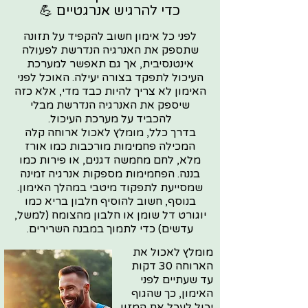
כדי להרגיש אנרגטיים 💪
לפני כל אימון חשוב להקפיד על תזונה
שתספק את האנרגיה הנדרשת לפעולה
אינטנסיבית, אך גם תאפשר למערכת
העיכול לתפקד בצורה יעילה. האוכל לפני
האימון לא צריך להיות כבד מדי, אלא כזה
שיספק את האנרגיה הנדרשת מבלי
להכביד על מערכת העיכול.
בדרך כלל, מומלץ לאכול ארוחה קלה
המכילה פחמימות מורכבות כמו אורז
מלא, לחם מחמשה דגנים, או פירות כמו
בננה. הפחמימות מספקות אנרגיה זמינה
שמסייעת לתפקוד מיטבי במהלך האימון.
בנוסף, חשוב להוסיף חלבון בריא כמו
יוגורט דל שומן או חלבון מהצומח (למשל,
עדשים) כדי לתמוך במבנה השרירים.
מומלץ לאכול את
הארוחה 30 דקות
עד שעתיים לפני
האימון, כך שהגוף
יכול לעכל את המזון