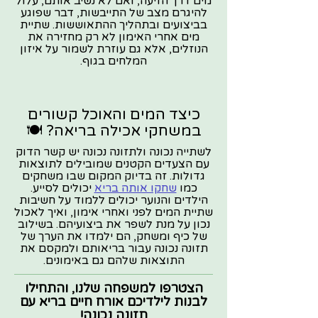
מים דרך הזיעה, ואם לא נשיב אותם, עלול
להיגרם מצב של התייבשות, דבר שפוגע
בביצועים ובתהליך ההתאוששות. שתיית
מים אחרי האימון לא רק מחזירה את
הנוזלים, אלא גם עוזרת לשמור על איזון
המלחים בגוף.
כיצד המים והאוכל קשורים
במשחקי אכילה בריאה? 🍽️
לשתייה נכונה ולתזונה נכונה יש קשר הדוק
עם הצעדים הקטנים שמובילים לתוצאות
גדולות. זה בדיוק המקום שבו משחקים
כמו
שחקו אותה בריא
יכולים לסייע.
הילדים והנוער יכולים ללמוד על חשיבות
שתיית המים לפני ואחרי אימון, ואיך לאכול
נכון על מנת לשפר את ביצועיהם. בשילוב
של כיף ומשחק, הם ילמדו את הערך של
תזונה נכונה עבור בריאותם ולמקסם את
התוצאות שלהם גם באימונים.
הצטרפו למשפחה שלנו, והתחילו
לבנות לילדיכם אורח חיים בריא עם
תזונה נכונה!